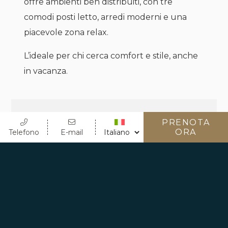
offre ambienti ben distribuiti, con tre
comodi posti letto, arredi moderni e una
piacevole zona relax.
L’ideale per chi cerca comfort e stile, anche
in vacanza.
CAPIENZA MASSIMA
PRENOTA
ORA
Telefono
E-mail
3 Persone
FUMO
No