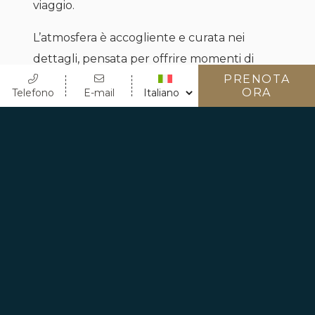
viaggio.
L’atmosfera è accogliente e curata nei
dettagli, pensata per offrire momenti di
PRENOTA
vero relax.
ORA
Telefono
E-mail
CAPIENZA MASSIMA
2 Persone
FUMO
No