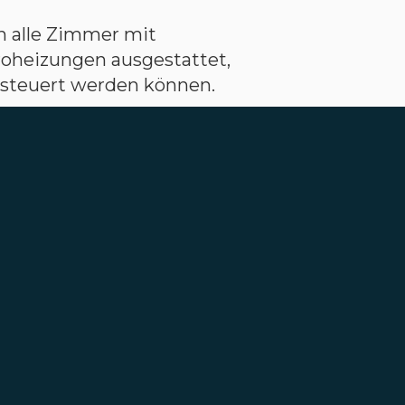
n alle Zimmer mit
oheizungen ausgestattet,
steuert werden können.
die zentrale Anlage
rgieverbrauch senken und
thangas-Brennwertkesseln
minieren.