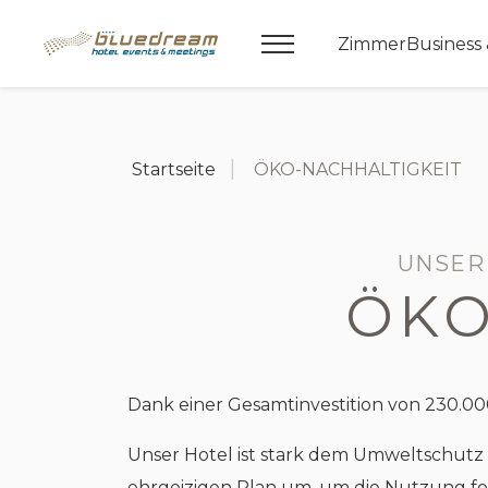
Zimmer
Business
Startseite
ÖKO-NACHHALTIGKEIT
UNSER
ÖKO
Dank einer Gesamtinvestition von 230.00
Unser Hotel ist stark dem Umweltschutz
ehrgeizigen Plan um, um die Nutzung foss