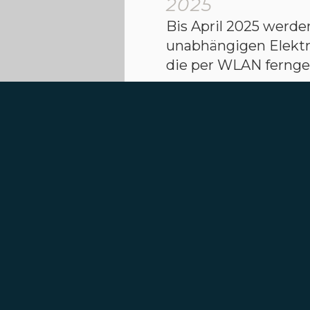
2025
Bis April 2025 werde
unabhängigen Elektr
die per WLAN fernge
Dadurch können wir 
abschalten, den Ene
den Einsatz von Me
zur Raumheizung eli