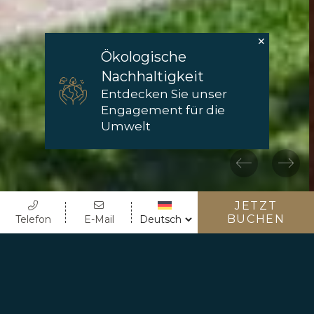
Ökologische
Nachhaltigkeit
Entdecken Sie unser
Engagement für die
Umwelt
JETZT
BUCHEN
Telefon
E-Mail
EINE OASE DER RUHE UND
DES KOMFORTS… NUR
WENIGE SCHRITTE VON DER